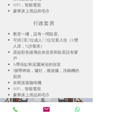
WIFI，智能電視
豪華床上用品和毛巾
行政套房
教堂一樓，設有一間臥室。
可供3至2位成人/ 2位兒童入住（1x雙
人床，1x沙發床）
原始彩色玻璃在休息室和臥室設有窗
戶
1x帶浴缸和花灑淋浴的浴室
1個帶烤箱，爐灶，微波爐，洗碗機的
廚房
奈斯派索咖啡機
WIFI，智能電視
豪華床上用品和毛巾