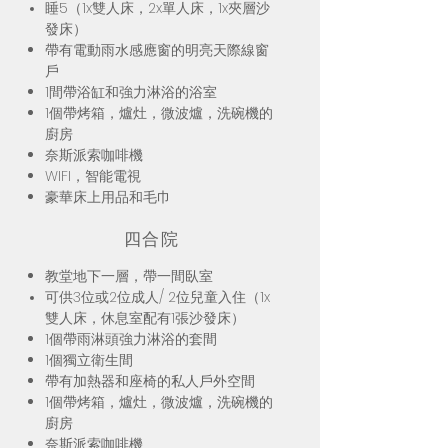
睡5（1x雙人床，2x單人床，1x夾層沙
發床）
帶有電動雨水感應窗的明亮天際線窗
戶
1間帶浴缸和強力淋浴的浴室
1個帶烤箱，爐灶，微波爐，洗碗機的
廚房
奈斯派索咖啡機
WIFI，智能電視
豪華床上用品和毛巾
四合院
教堂地下一層，帶一間臥室
可供3位或2位成人/ 2位兒童入住（1x
雙人床，休息室配有1張沙發床）
1個帶雨淋頭強力淋浴的套間
1個獨立衛生間
帶有加熱器和座椅的私人戶外空間
1個帶烤箱，爐灶，微波爐，洗碗機的
廚房
奈斯派索咖啡機